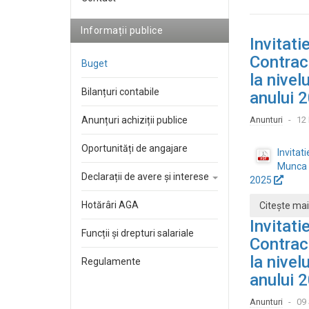
Informații publice
Invitati
Contrac
Buget
la nivel
Bilanțuri contabile
anului 
Anunțuri achiziții publice
Anunturi
12
Oportunități de angajare
Invitat
Munca l
Declarații de avere și interese
2025
Hotărâri AGA
Citește mai
Invitati
Funcții și drepturi salariale
Contrac
la nivel
Regulamente
anului 
Anunturi
09