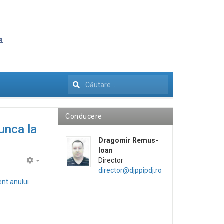
Căutare
...
Conducere
unca la
Dragomir Remus-
Ioan
Director
Empty
director@djppipdj.ro
ent anului