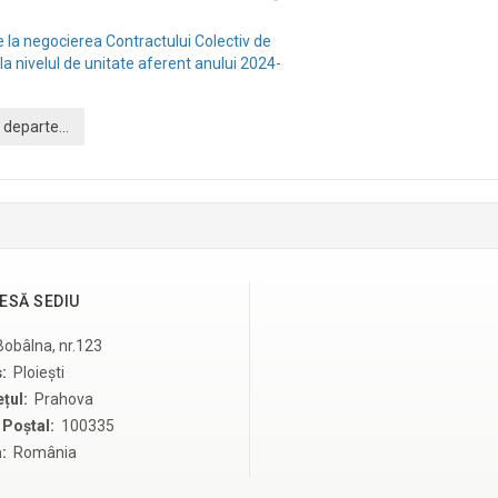
Empty
ie la negocierea Contractului Colectiv de
a nivelul de unitate aferent anului 2024-
 departe...
ESĂ SEDIU
 Bobâlna, nr.123
ș:
Ploiești
țul:
Prahova
Poștal:
100335
a:
România