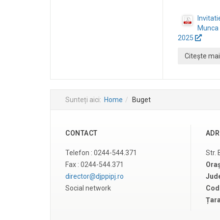
Invitat
Munca l
2025
Citește mai
Sunteți aici:
Home
Buget
CONTACT
ADR
Telefon : 0244-544.371
Str.
Fax : 0244-544.371
Ora
director@djppipj.ro
Jude
Social network
Cod 
Țar